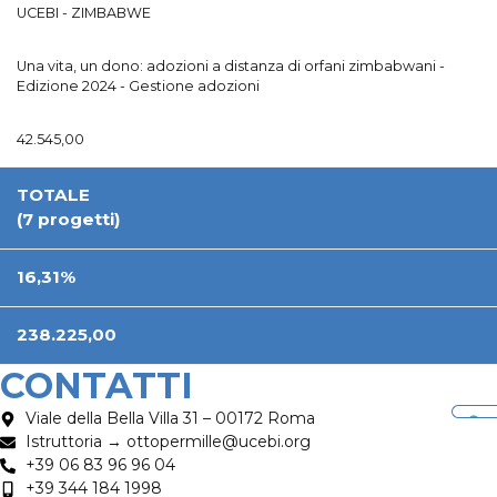
UCEBI - ZIMBABWE
Una vita, un dono: adozioni a distanza di orfani zimbabwani -
Edizione 2024 - Gestione adozioni
42.545,00
TOTALE
(7 progetti)
16,31%
238.225,00
CONTATTI
Viale della Bella Villa 31 – 00172 Roma
Istruttoria → ottopermille@ucebi.org
+39 06 83 96 96 04
+39 344 184 1998