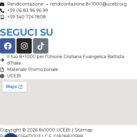
Rendicontazione → rendicontazione.8×1000@ucebi.org
+39 06 83 96 96 99
+39 340 724 1808
SEGUCI SU
Il tuo 8×1000 per l’Unione Cristiana Evangelica Battista
d’Italia
Materiale Promozionale
UCEBI
Copyright © 2026 8x1000 UCEBI |
Sitemap
P.IVA 01016471003 | C.F. 01828810588