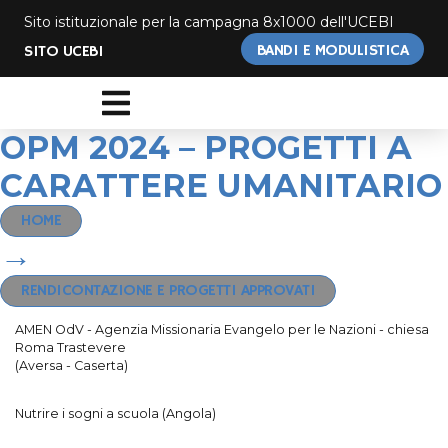
Sito istituzionale per la campagna 8x1000 dell'UCEBI
BANDI E MODULISTICA
SITO UCEBI
OPM 2024 – PROGETTI A
CARATTERE UMANITARIO
HOME
→
RENDICONTAZIONE E PROGETTI APPROVATI
AMEN OdV - Agenzia Missionaria Evangelo per le Nazioni - chiesa
Roma Trastevere
(Aversa - Caserta)
Nutrire i sogni a scuola (Angola)