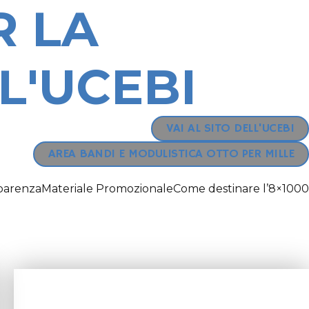
R LA
L'UCEBI
VAI AL SITO DELL'UCEBI
AREA BANDI E MODULISTICA OTTO PER MILLE
parenza
Materiale Promozionale
Come destinare l’8×1000