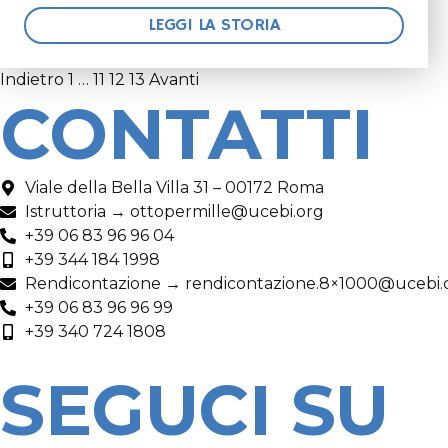
LEGGI LA STORIA
Indietro
1
…
11
12
13
Avanti
CONTATTI
Viale della Bella Villa 31 – 00172 Roma
Istruttoria → ottopermille@ucebi.org
+39 06 83 96 96 04
+39 344 184 1998
Rendicontazione → rendicontazione.8×1000@ucebi.
+39 06 83 96 96 99
+39 340 724 1808
SEGUCI SU