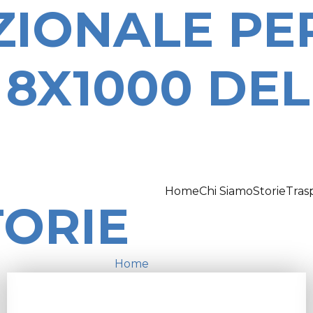
UZIONALE PE
8X1000 DEL
Home
Chi Siamo
Storie
Tras
TORIE
Home
→
Storie