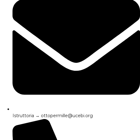
Istruttoria → ottopermille@ucebi.org