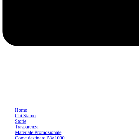
Home
Chi Siamo
Storie
Trasparenza
Materiale Promozionale
Come destinare l’8×1000