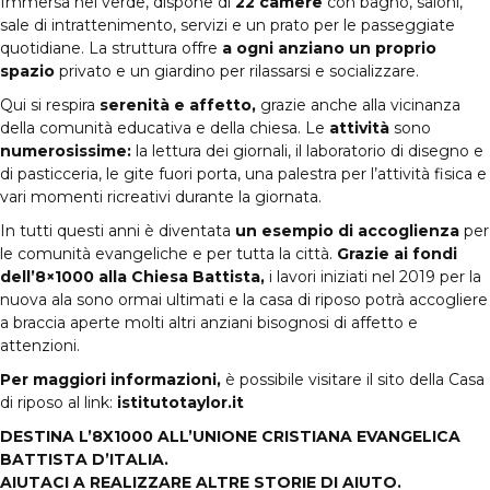
Immersa nel verde, dispone di
22 camere
con bagno, saloni,
sale di intrattenimento, servizi e un prato per le passeggiate
quotidiane. La struttura offre
a ogni anziano un proprio
spazio
privato e un giardino per rilassarsi e socializzare.
Qui si respira
serenità e affetto,
grazie anche alla vicinanza
della comunità educativa e della chiesa. Le
attività
sono
numerosissime:
la lettura dei giornali, il laboratorio di disegno e
di pasticceria, le gite fuori porta, una palestra per l’attività fisica e
vari momenti ricreativi durante la giornata.
In tutti questi anni è diventata
un esempio di accoglienza
per
le comunità evangeliche e per tutta la città.
Grazie ai fondi
dell’8×1000 alla Chiesa Battista,
i lavori iniziati nel 2019 per la
nuova ala sono ormai ultimati e la casa di riposo potrà accogliere
a braccia aperte molti altri anziani bisognosi di affetto e
attenzioni.
Per maggiori informazioni,
è possibile visitare il sito della Casa
di riposo al link:
istitutotaylor.it
DESTINA L’8X1000 ALL’UNIONE CRISTIANA EVANGELICA
BATTISTA D’ITALIA.
AIUTACI A REALIZZARE ALTRE STORIE DI AIUTO.