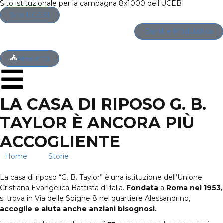
Sito istituzionale per la campagna 8x1000 dell'UCEBI
Sito UCEBI
Bandi e Modulistica
Area enti
LA CASA DI RIPOSO G. B.
TAYLOR È ANCORA PIÙ
ACCOGLIENTE
Home
→
Storie
→
La casa di riposo G. B. Taylor è ancora
più accogliente
La casa di riposo “G. B. Taylor” è una istituzione dell’Unione
Cristiana Evangelica Battista d’Italia.
Fondata
a
Roma
nel 1953,
si trova in Via delle Spighe 8 nel quartiere Alessandrino,
accoglie e aiuta anche anziani bisognosi.