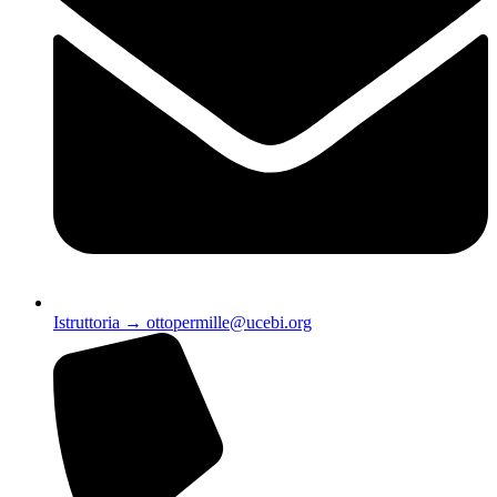
Istruttoria → ottopermille@ucebi.org