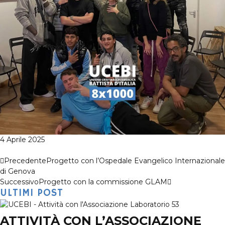
4 Aprile 2025
Precedente
Progetto con l’Ospedale Evangelico Internazionale
di Genova
Successivo
Progetto con la commissione GLAM
ULTIMI POST
ATTIVITÀ CON L’ASSOCIAZIONE