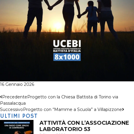
16 Gennaio 2026
Precedente
Progetto con la Chiesa Battista di Torino via
Passalacqua
Successivo
Progetto con “Mamme a Scuola” a Villapizzone
ULTIMI POST
ATTIVITÀ CON L’ASSOCIAZIONE
LABORATORIO 53