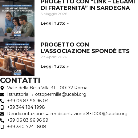
PROGETTO CON “LINK – LEGAMI
DI FRATERNITÀ” IN SARDEGNA
5 Maggio 2026
Leggi Tutto »
PROGETTO CON
L’ASSOCIAZIONE SPONDÈ ETS
28 Aprile 2026
Leggi Tutto »
CONTATTI
Viale della Bella Villa 31 – 00172 Roma
Istruttoria → ottopermille@ucebi.org
+39 06 83 96 96 04
+39 344 184 1998
Rendicontazione → rendicontazione.8×1000@ucebi.org
+39 06 83 96 96 99
+39 340 724 1808