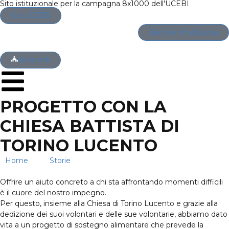
Sito istituzionale per la campagna 8x1000 dell'UCEBI
Sito UCEBI
Bandi e Modulistica
Area enti
PROGETTO CON LA
CHIESA BATTISTA DI
TORINO LUCENTO
Home
→
Storie
→
Progetto con la Chiesa Battista di
Torino Lucento
Offrire un aiuto concreto a chi sta affrontando momenti difficili
è il cuore del nostro impegno.
Per questo, insieme alla Chiesa di Torino Lucento e grazie alla
dedizione dei suoi volontari e delle sue volontarie, abbiamo dato
vita a un progetto di sostegno alimentare che prevede la