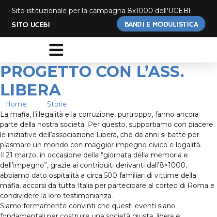
Sito istituzionale per la campagna 8x1000 dell'UCEBI
BANDI E MODULISTICA
SITO UCEBI
PROGETTO CON L’ASS.
LIBERA
Home
→
Storie
→
Progetto con l’ass. Libera
La mafia, l’illegalità e la corruzione, purtroppo, fanno ancora
parte della nostra società. Per questo, supportiamo con piacere
le iniziative dell’associazione Libera, che da anni si batte per
plasmare un mondo con maggior impegno civico e legalità.
Il 21 marzo, in occasione della “giornata della memoria e
dell’impegno”, grazie ai contribuiti derivanti dall’8×1000,
abbiamo dato ospitalità a circa 500 familiari di vittime della
mafia, accorsi da tutta Italia per partecipare al corteo di Roma e
condividere la loro testimonianza.
Siamo fermamente convinti che questi eventi siano
fondamentali per costruire una società giusta, libera e