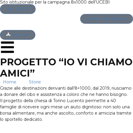
Sito istituzionale per la campagna 8x1000 dell'UCEBI
Sito UCEBI
Bandi e Modulistica
Area enti
PROGETTO “IO VI CHIAMO
AMICI”
Home
→
Storie
→
Progetto “io vi chiamo amici”
Grazie alle destinazioni derivanti dall’8×1000, dal 2019, riusciamo
a donare del cibo e assistenza a coloro che ne hanno bisogno.
Il progetto della chiesa di Torino Lucento permette a 40
famiglie di ricevere ogni mese un aiuto dignitoso: non solo una
borsa alimentare, ma anche ascolto, conforto e amicizia tramite
lo sportello dedicato.