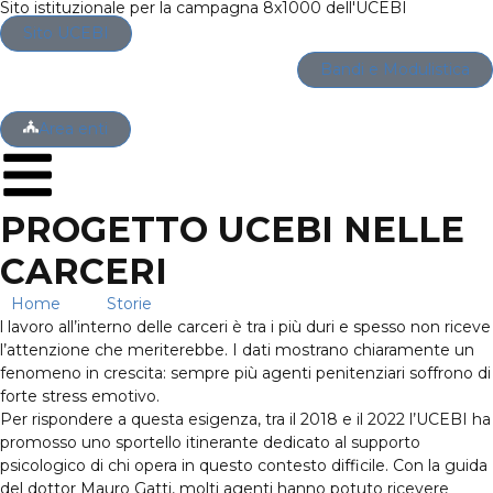
Sito istituzionale per la campagna 8x1000 dell'UCEBI
Sito UCEBI
Bandi e Modulistica
Area enti
PROGETTO UCEBI NELLE
CARCERI
Home
→
Storie
→
Progetto UCEBI nelle carceri
l lavoro all’interno delle carceri è tra i più duri e spesso non riceve
l’attenzione che meriterebbe. I dati mostrano chiaramente un
fenomeno in crescita: sempre più agenti penitenziari soffrono di
forte stress emotivo.
Per rispondere a questa esigenza, tra il 2018 e il 2022 l’UCEBI ha
promosso uno sportello itinerante dedicato al supporto
psicologico di chi opera in questo contesto difficile. Con la guida
del dottor Mauro Gatti, molti agenti hanno potuto ricevere