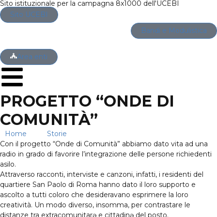
Sito istituzionale per la campagna 8x1000 dell'UCEBI
Sito UCEBI
Bandi e Modulistica
Area enti
PROGETTO “ONDE DI
COMUNITÀ”
Home
→
Storie
→
Progetto “onde di comunità”
Con il progetto “Onde di Comunità” abbiamo dato vita ad una
radio in grado di favorire l’integrazione delle persone richiedenti
asilo.
Attraverso racconti, interviste e canzoni, infatti, i residenti del
quartiere San Paolo di Roma hanno dato il loro supporto e
ascolto a tutti coloro che desideravano esprimere la loro
creatività. Un modo diverso, insomma, per contrastare le
distanze tra extracomunitarə e cittadinə del posto.