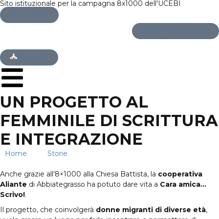
Sito istituzionale per la campagna 8x1000 dell'UCEBI
Sito UCEBI
Bandi e Modulistica
Area enti
UN PROGETTO AL
FEMMINILE DI SCRITTURA
E INTEGRAZIONE
Home
→
Storie
→
Un progetto al femminile di scrittura e
integrazione
Anche grazie all’8×1000 alla Chiesa Battista, la
cooperativa
Aliante
di Abbiategrasso ha potuto dare vita a
Cara amica…
Scrivo!
.
Il progetto, che coinvolgerà
donne migranti di diverse età
,