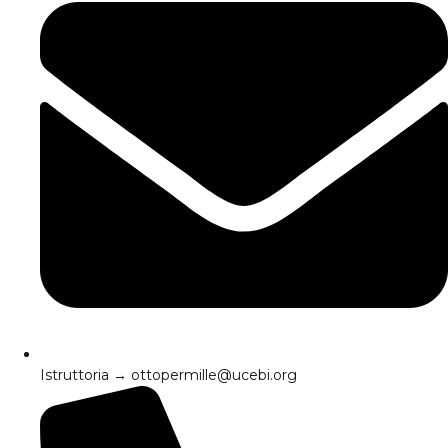
Istruttoria → ottopermille@ucebi.org