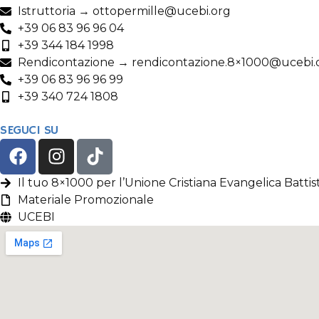
Istruttoria → ottopermille@ucebi.org
+39 06 83 96 96 04
+39 344 184 1998
Rendicontazione → rendicontazione.8×1000@ucebi.
+39 06 83 96 96 99
+39 340 724 1808
SEGUCI SU
Il tuo 8×1000 per l’Unione Cristiana Evangelica Battist
Materiale Promozionale
UCEBI