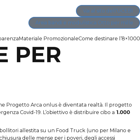
Vai al sito dell'UCEBI
Area bandi e modulistica Otto per mille
parenza
Materiale Promozionale
Come destinare l’8×1000
E PER
e Progetto Arca onlus è diventata realtà. Il progetto
rgenza Covid-19. L’obiettivo è distribuire cibo a
1.000
e bollitori allestita su un Food Truck (uno per Milano e
hiusura delle mense per i poveri, degli accessi