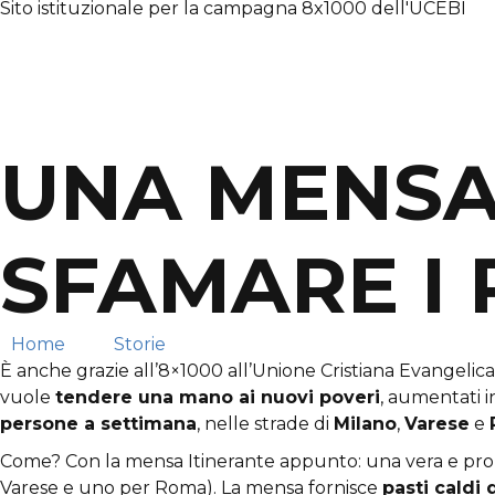
Sito istituzionale per la campagna 8x1000 dell'UCEBI
UNA MENSA
SFAMARE I 
Home
→
Storie
→
Una Mensa Itinerante per sfamare
È anche grazie all’8×1000 all’Unione Cristiana Evangelica 
vuole
tendere una mano ai nuovi poveri
, aumentati i
persone a settimana
, nelle strade di
Milano
,
Varese
e
Come? Con la mensa Itinerante appunto: una vera e pro
Varese e uno per Roma). La mensa fornisce
pasti caldi