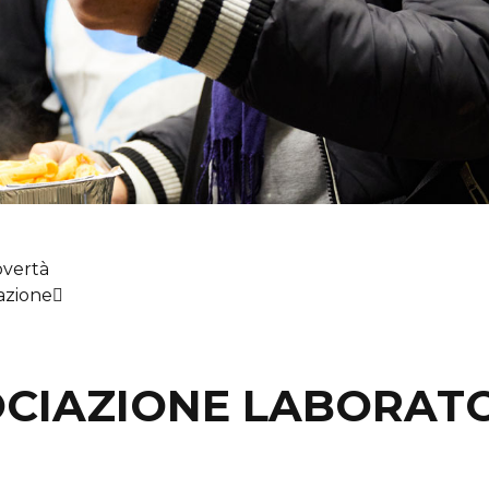
overtà
razione
OCIAZIONE LABORATO