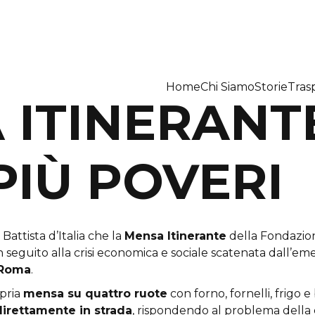
Home
Chi Siamo
Storie
Tras
 ITINERANT
PIÙ POVERI
 i più poveri
Battista d’Italia che la
Mensa Itinerante
della Fondazion
n seguito alla crisi economica e sociale scatenata dall’eme
Roma
.
pria
mensa su quattro ruote
con forno, fornelli, frigo 
 direttamente in strada
, rispondendo al problema della c